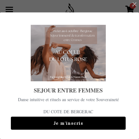
0
×
LES CATÉGORIES DE LA BOUTIQUE
Pour les organisations
Précédent
Toutes les catégories
Enseignements et séjours
Boutique merveilleuse
Rechercher
Contactez-moi
SEJOUR ENTRE FEMMES
Danse intuitive et rituels au service de votre Souveraineté
DU COTE DE BERGERAC
Je m'inscris