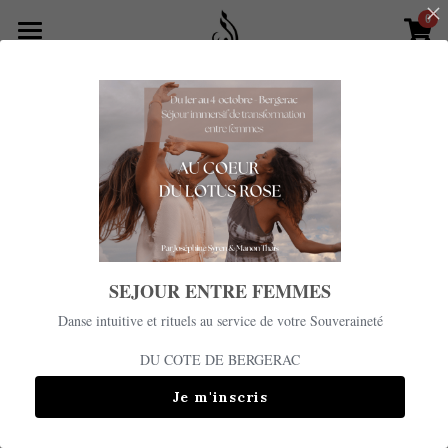
0
×
LES CATÉGORIES DE LA BOUTIQUE
Pour les organisations
Toutes les catégories
Enseignements et séjours
Boutique merveilleuse
Rechercher
Contactez-moi
SEJOUR ENTRE FEMMES
Danse intuitive et rituels au service de votre Souveraineté
DU COTE DE BERGERAC
Je m'inscris