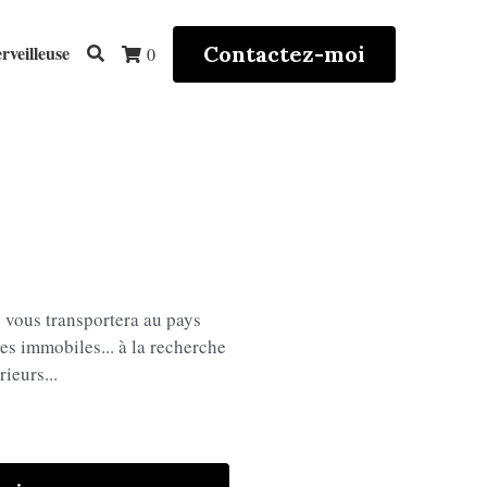
Contactez-moi
rveilleuse
0
 vous transportera au pays
res immobiles... à la recherche
ieurs...